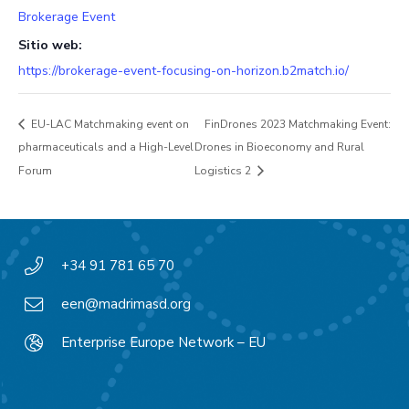
Brokerage Event
Sitio web:
https://brokerage-event-focusing-on-horizon.b2match.io/
EU-LAC Matchmaking event on
FinDrones 2023 Matchmaking Event:
pharmaceuticals and a High-Level
Drones in Bioeconomy and Rural
Forum
Logistics 2
+34 91 781 65 70
een@madrimasd.org
Enterprise Europe Network – EU