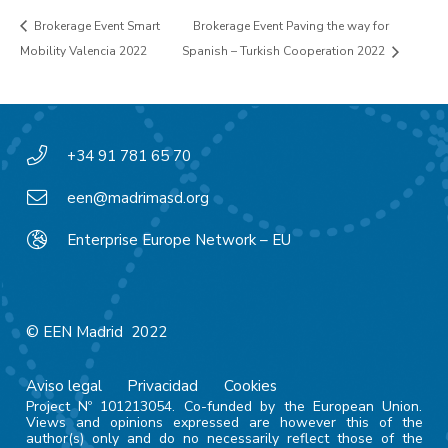
Brokerage Event Smart
Brokerage Event Paving the way for
Mobility Valencia 2022
Spanish – Turkish Cooperation 2022
+34 91 781 65 70
een@madrimasd.org
Enterprise Europe Network – EU
© EEN Madrid 2022
Aviso legal
Privacidad
Cookies
Project Nº 101213054. Co-funded by the European Union.
Views and opinions expressed are however this of the
author(s) only and do no necessarily reflect those of the