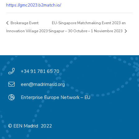
https://gmc2023.b2match.io/
Brokerage Event
EU-Singapore Matchmaking Event 2023 en
Innovation Village 2023
Singapur – 30 Octubre – 1 Noviembre 2023
+34 91 781 65 70
een@madrimasd.org
Enterprise Europe Network – EU
© EEN Madrid 2022