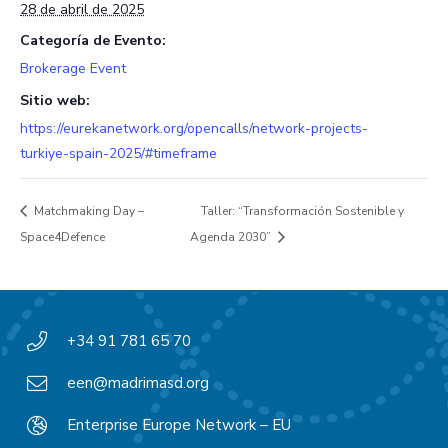
28 de abril de 2025
Categoría de Evento:
Brokerage Event
Sitio web:
https://eurekanetwork.org/opencalls/network-projects-
turkiye-spain-2025/#timeframe
Matchmaking Day –
Taller: “Transformación Sostenible y
Space4Defence
Agenda 2030”
+34 91 781 65 70
een@madrimasd.org
Enterprise Europe Network – EU