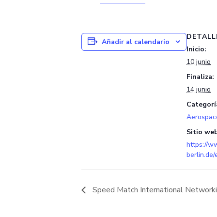
DETALL
Añadir al calendario
Inicio:
10 junio
Finaliza:
14 junio
Categorí
Aerospac
Sitio web
https://w
berlin.de/
Speed Match International Network