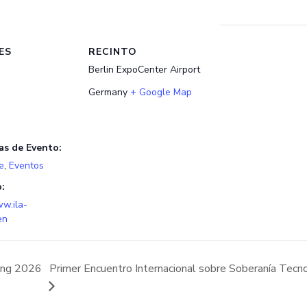
ES
RECINTO
Berlin ExpoCenter Airport
Germany
+ Google Map
as de Evento:
e
,
Eventos
:
ww.ila-
en
ing 2026
Primer Encuentro Internacional sobre Soberanía Tecn