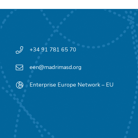
+34 91 781 65 70
een@madrimasd.org
Enterprise Europe Network – EU