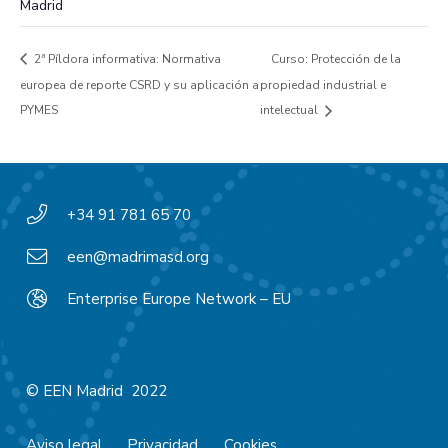
Madrid
2ª Píldora informativa: Normativa
Curso: Protección de la
europea de reporte CSRD y su aplicación a
propiedad industrial e
PYMES
intelectual
+34 91 781 65 70
een@madrimasd.org
Enterprise Europe Network – EU
© EEN Madrid 2022
Aviso legal
Privacidad
Cookies