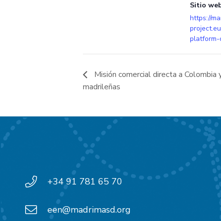
Sitio web
https://ma
project.e
platform-
Misión comercial directa a Colombia 
madrileñas
+34 91 781 65 70
een@madrimasd.org