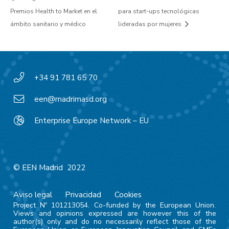
Premios Health to Market en el
para start-ups tecnológicas
ámbito sanitario y médico
lideradas por mujeres
+34 91 781 65 70
een@madrimasd.org
Enterprise Europe Network – EU
© EEN Madrid 2022
Aviso legal
Privacidad
Cookies
Project Nº 101213054. Co-funded by the European Union.
Views and opinions expressed are however this of the
author(s) only and do no necessarily reflect those of the