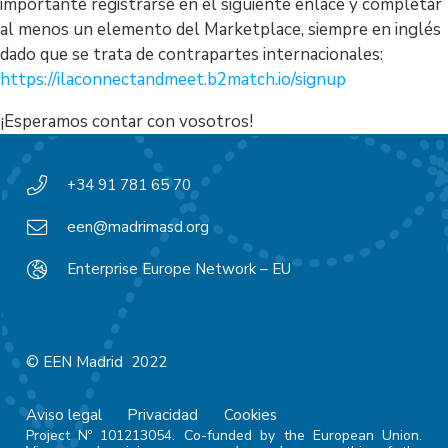
importante registrarse en el siguiente enlace y completar
al menos un elemento del Marketplace, siempre en inglés
dado que se trata de contrapartes internacionales:
https://ilaconnectandmeet.b2match.io/signup
¡Esperamos contar con vosotros!
+34 91 781 65 70
een@madrimasd.org
Enterprise Europe Network – EU
© EEN Madrid 2022
Aviso legal
Privacidad
Cookies
Project Nº 101213054. Co-funded by the European Union.