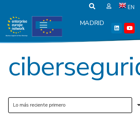
EN
MADRID
cibersegur