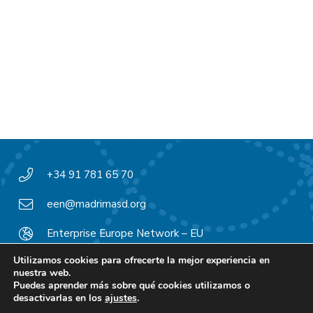
+34 91 781 65 70
een@madrimasd.org
Enterprise Europe Network – EU
Utilizamos cookies para ofrecerte la mejor experiencia en
nuestra web.
Puedes aprender más sobre qué cookies utilizamos o
© EEN Madrid 2022
desactivarlas en los
ajustes
.