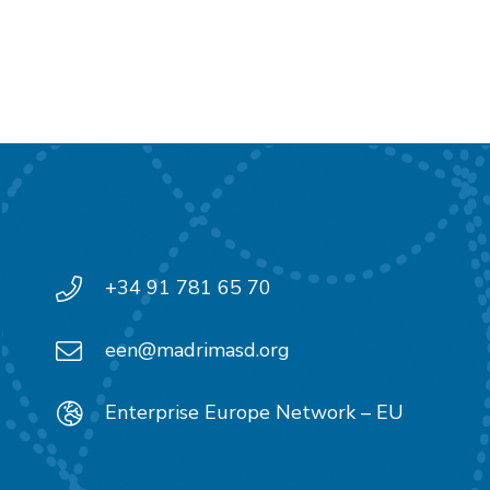
+34 91 781 65 70
een@madrimasd.org
Enterprise Europe Network – EU