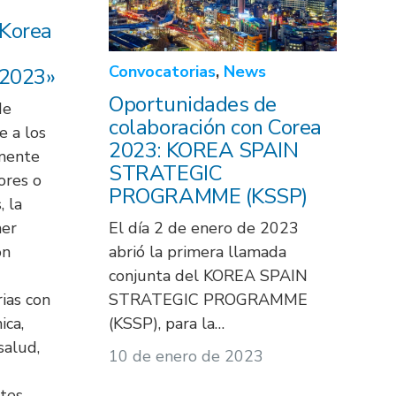
«Korea
Convocatorias
,
News
 2023»
Oportunidades de
de
colaboración con Corea
 a los
2023: KOREA SPAIN
lmente
STRATEGIC
ores o
PROGRAMME (KSSP)
, la
ner
El día 2 de enero de 2023
on
abrió la primera llamada
conjunta del KOREA SPAIN
ias con
STRATEGIC PROGRAMME
ica,
(KSSP), para la…
salud,
10 de enero de 2023
rtes