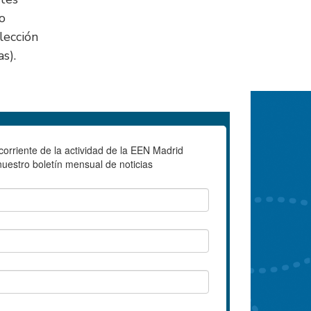
do
lección
s).