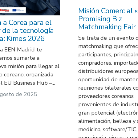
Misión Comercial 
Promising Biz
 a Corea para el
Matchmaking Fair
 de la tecnología
a: Kimes 2026
Se trata de un evento 
matchmaking que ofrece
a EEN Madrid te
participantes, principa
emos sumarte a
compradores, importad
va misión para llegar al
distribuidores europeos
 coreano, organizada
oportunidad de mante
l EU Business Hub –…
reuniones bilaterales c
agosto de 2025
proveedores coreanos
provenientes de industr
gran potencial (electrón
alimentación, belleza y 
medicina, software/TIC,
maquinaria, piezas y pa