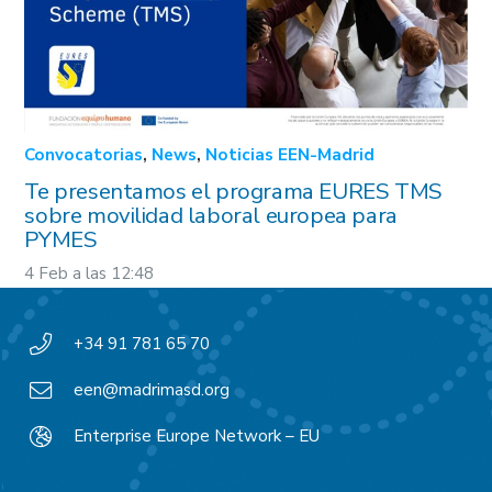
Convocatorias
,
News
,
Noticias EEN-Madrid
Te presentamos el programa EURES TMS
sobre movilidad laboral europea para
PYMES
4 Feb a las 12:48
+34 91 781 65 70
een@madrimasd.org
Enterprise Europe Network – EU