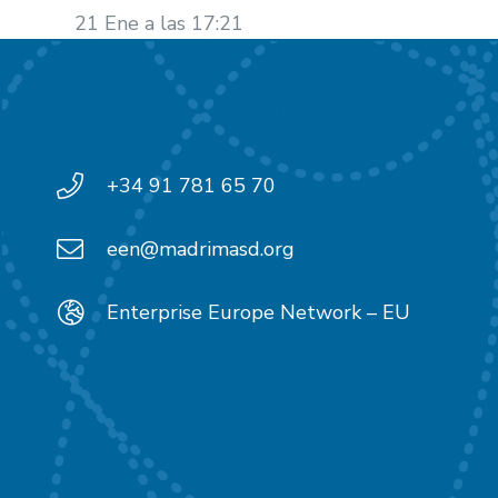
21 Ene a las 17:21
+34 91 781 65 70
een@madrimasd.org
Enterprise Europe Network – EU