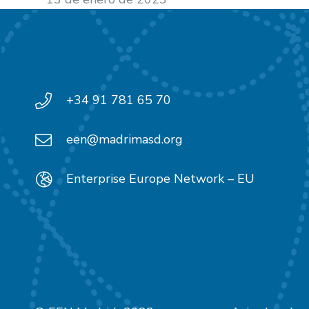
+34 91 781 65 70
een@madrimasd.org
Enterprise Europe Network – EU