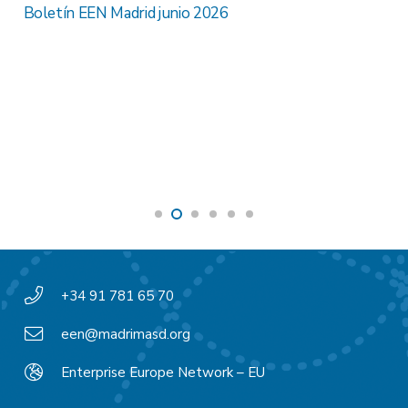
Boletín EEN Madrid junio 2026
+34 91 781 65 70
een@madrimasd.org
Enterprise Europe Network – EU