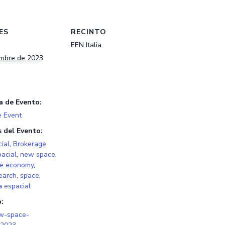
ES
RECINTO
EEN Italia
embre de 2023
a de Evento:
e Event
s del Evento:
ial
,
Brokerage
acial
,
new space
,
e economy
,
earch
,
space
,
a espacial
:
ew-space-