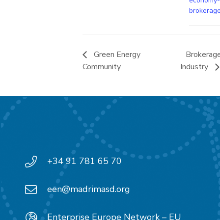
economy-
brokerage
Green Energy
Brokerage
Community
Industry
+34 91 781 65 70
een@madrimasd.org
Enterprise Europe Network – EU