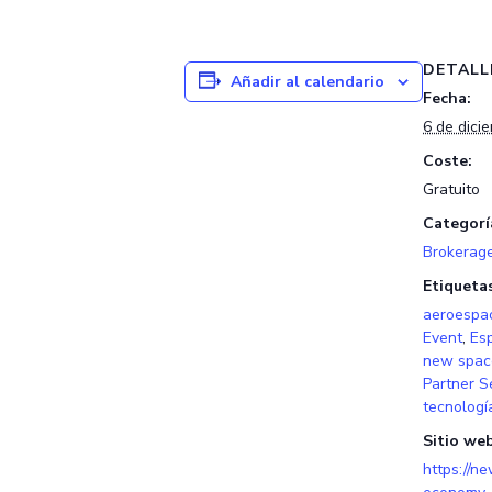
DETALL
Añadir al calendario
Fecha:
6 de dici
Coste:
Gratuito
Categorí
Brokerag
Etiqueta
aeroespac
Event
,
Esp
new spac
Partner S
tecnologí
Sitio web
https://n