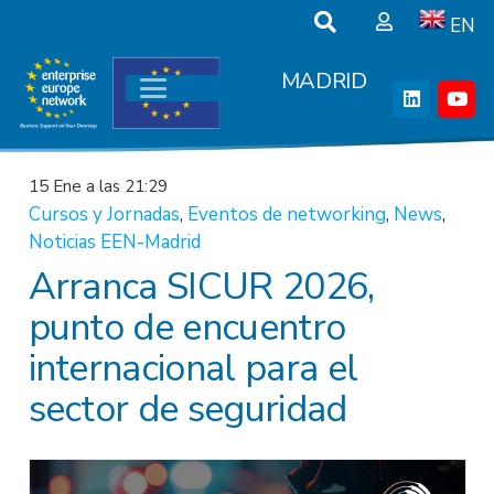
EN
MADRID
15 Ene a las 21:29
Cursos y Jornadas
,
Eventos de networking
,
News
,
Noticias EEN-Madrid
Arranca SICUR 2026,
punto de encuentro
internacional para el
sector de seguridad