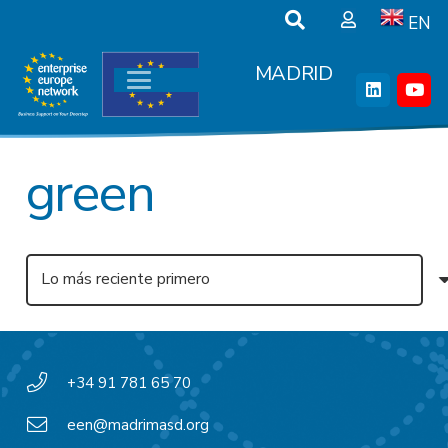
EN
MADRID
green
+34 91 781 65 70
een@madrimasd.org