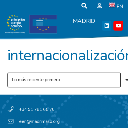
EN
MADRID
internacionalizació
+34 91 781 65 70
een@madrimasd.org