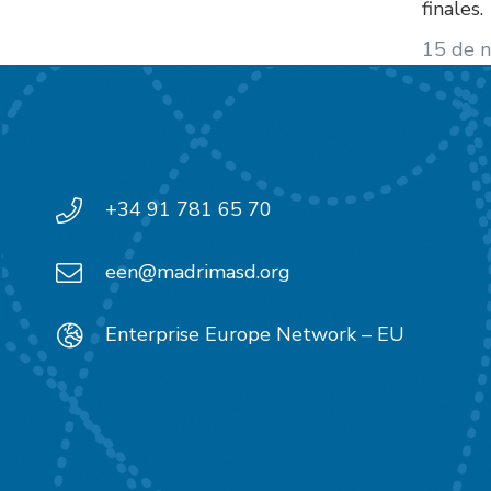
finales.
15 de 
+34 91 781 65 70
een@madrimasd.org
Enterprise Europe Network – EU