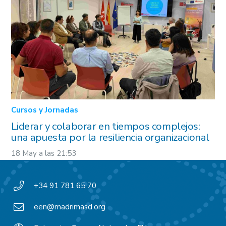
Cursos y Jornadas
Liderar y colaborar en tiempos complejos:
una apuesta por la resiliencia organizacional
18 May a las 21:53
+34 91 781 65 70
een@madrimasd.org