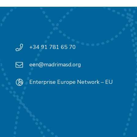
+34 91 781 65 70
een@madrimasd.org
Enterprise Europe Network – EU