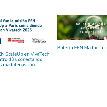
Boletín EEN Madrid jul
EN ScaleUp en VivaTech
atro días conectando
 madrileñas con