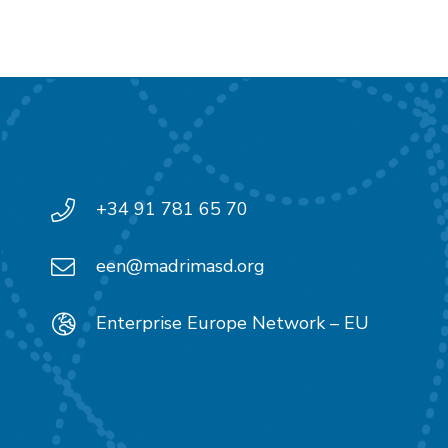
+34 91 781 65 70
een@madrimasd.org
Enterprise Europe Network – EU