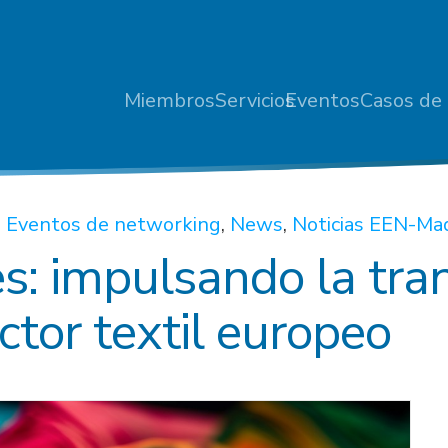
Miembros
Servicios
Eventos
Casos de 
,
Eventos de networking
,
News
,
Noticias EEN-Ma
s: impulsando la tra
ctor textil europeo