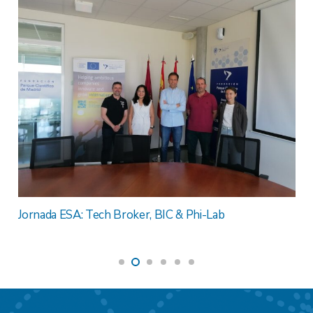
Jornada I
resultado
a ESA: Tech Broker, BIC & Phi-Lab