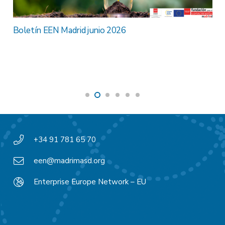
Boletín EEN Madrid junio 2026
+34 91 781 65 70
een@madrimasd.org
Enterprise Europe Network – EU